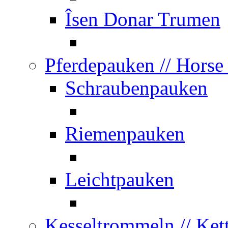
Îsen Donar Trumen
Pferdepauken
// Horse
Schraubenpauken
Riemenpauken
Leichtpauken
Kesseltrommeln
// Ket