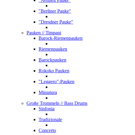
"Aehnelt Pauke"
"Berliner Pauke"
"Dresdner Pauke"
Pauken
// Timpani
Barock-Riemenpauken
Riemenpauken
Barockpauken
Rokoko Pauken
"Leggero"-Pauken
Miniatura
Große Trommeln
// Bass Drums
Sinfonia
Tradizionale
Concerto