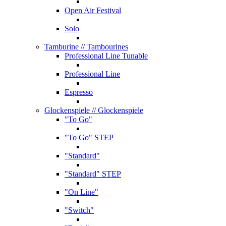
Open Air Festival
Solo
Tamburine
// Tambourines
Professional Line Tunable
Professional Line
Espresso
Glockenspiele
// Glockenspiele
"To Go"
"To Go" STEP
"Standard"
"Standard" STEP
"On Line"
"Switch"