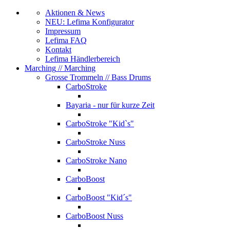
Aktionen & News
NEU: Lefima Konfigurator
Impressum
Lefima FAQ
Kontakt
Lefima Händlerbereich
Marching
// Marching
Grosse Trommeln
// Bass Drums
CarboStroke
Bayaria - nur für kurze Zeit
CarboStroke "Kid`s"
CarboStroke Nuss
CarboStroke Nano
CarboBoost
CarboBoost "Kid´s"
CarboBoost Nuss