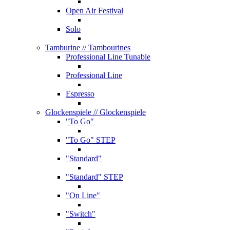
Open Air Festival
Solo
Tamburine
// Tambourines
Professional Line Tunable
Professional Line
Espresso
Glockenspiele
// Glockenspiele
"To Go"
"To Go" STEP
"Standard"
"Standard" STEP
"On Line"
"Switch"