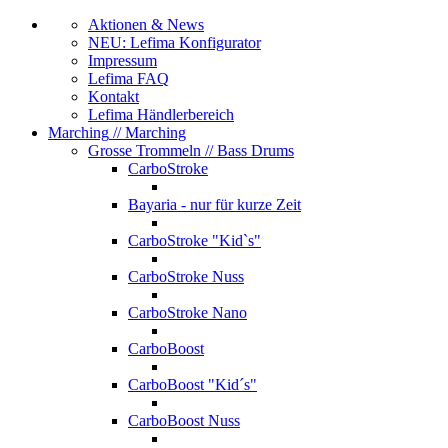
Aktionen & News
NEU: Lefima Konfigurator
Impressum
Lefima FAQ
Kontakt
Lefima Händlerbereich
Marching
// Marching
Grosse Trommeln
// Bass Drums
CarboStroke
Bayaria - nur für kurze Zeit
CarboStroke "Kid`s"
CarboStroke Nuss
CarboStroke Nano
CarboBoost
CarboBoost "Kid´s"
CarboBoost Nuss