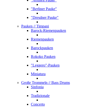
"Aehnelt Pauke"
"Berliner Pauke"
"Dresdner Pauke"
Pauken
// Timpani
Barock-Riemenpauken
Riemenpauken
Barockpauken
Rokoko Pauken
"Leggero"-Pauken
Miniatura
Große Trommeln
// Bass Drums
Sinfonia
Tradizionale
Concerto