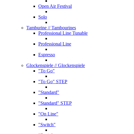
Open Air Festival
Solo
Tamburine
// Tambourines
Professional Line Tunable
Professional Line
Espresso
Glockenspiele
// Glockenspiele
"To Go"
"To Go" STEP
"Standard"
"Standard" STEP
"On Line"
"Switch"