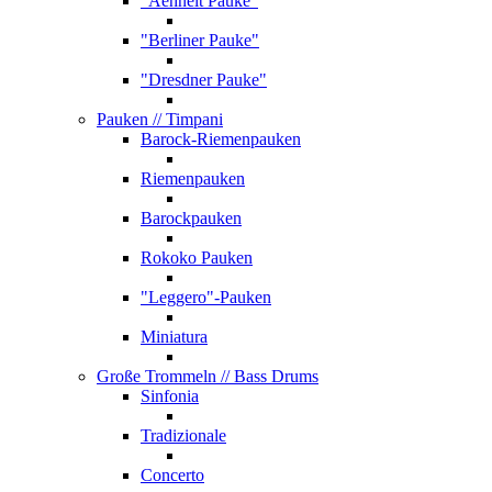
"Aehnelt Pauke"
"Berliner Pauke"
"Dresdner Pauke"
Pauken
// Timpani
Barock-Riemenpauken
Riemenpauken
Barockpauken
Rokoko Pauken
"Leggero"-Pauken
Miniatura
Große Trommeln
// Bass Drums
Sinfonia
Tradizionale
Concerto