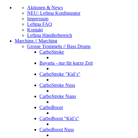
Aktionen & News
NEU: Lefima Konfigurator
Impressum
Lefima FAQ
Kontakt
Lefima Händlerbereich
Marching
// Marching
Grosse Trommeln
// Bass Drums
CarboStroke
Bayaria - nur für kurze Zeit
CarboStroke "Kid`s"
CarboStroke Nuss
CarboStroke Nano
CarboBoost
CarboBoost "Kid´s"
CarboBoost Nuss