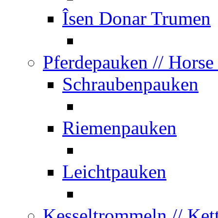
Îsen Donar Trumen
Pferdepauken
// Horse
Schraubenpauken
Riemenpauken
Leichtpauken
Kesseltrommeln
// Ket