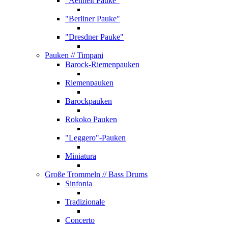
"Aehnelt Pauke"
"Berliner Pauke"
"Dresdner Pauke"
Pauken
// Timpani
Barock-Riemenpauken
Riemenpauken
Barockpauken
Rokoko Pauken
"Leggero"-Pauken
Miniatura
Große Trommeln
// Bass Drums
Sinfonia
Tradizionale
Concerto