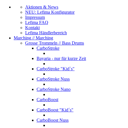
Aktionen & News
NEU: Lefima Konfigurator
Impressum
Lefima FAQ
Kontakt
Lefima Händlerbereich
Marching
// Marching
Grosse Trommeln
// Bass Drums
CarboStroke
Bayaria - nur für kurze Zeit
CarboStroke "Kid`s"
CarboStroke Nuss
CarboStroke Nano
CarboBoost
CarboBoost "Kid´s"
CarboBoost Nuss