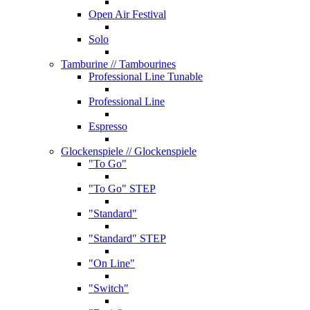
Open Air Festival
Solo
Tamburine
// Tambourines
Professional Line Tunable
Professional Line
Espresso
Glockenspiele
// Glockenspiele
"To Go"
"To Go" STEP
"Standard"
"Standard" STEP
"On Line"
"Switch"