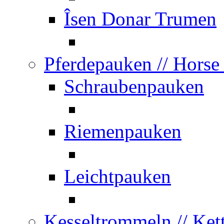
Îsen Donar Trumen
Pferdepauken
// Horse
Schraubenpauken
Riemenpauken
Leichtpauken
Kesseltrommeln
// Ket