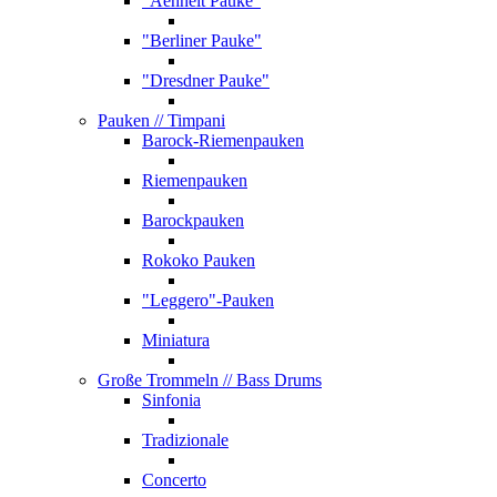
"Aehnelt Pauke"
"Berliner Pauke"
"Dresdner Pauke"
Pauken
// Timpani
Barock-Riemenpauken
Riemenpauken
Barockpauken
Rokoko Pauken
"Leggero"-Pauken
Miniatura
Große Trommeln
// Bass Drums
Sinfonia
Tradizionale
Concerto