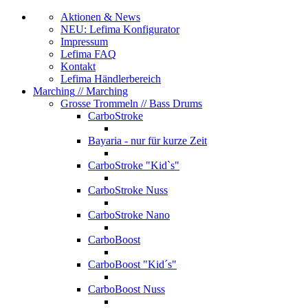
Aktionen & News
NEU: Lefima Konfigurator
Impressum
Lefima FAQ
Kontakt
Lefima Händlerbereich
Marching
// Marching
Grosse Trommeln
// Bass Drums
CarboStroke
Bayaria - nur für kurze Zeit
CarboStroke "Kid`s"
CarboStroke Nuss
CarboStroke Nano
CarboBoost
CarboBoost "Kid´s"
CarboBoost Nuss