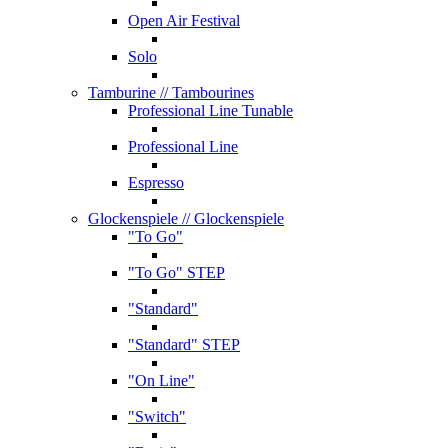
Open Air Festival
Solo
Tamburine
// Tambourines
Professional Line Tunable
Professional Line
Espresso
Glockenspiele
// Glockenspiele
"To Go"
"To Go" STEP
"Standard"
"Standard" STEP
"On Line"
"Switch"