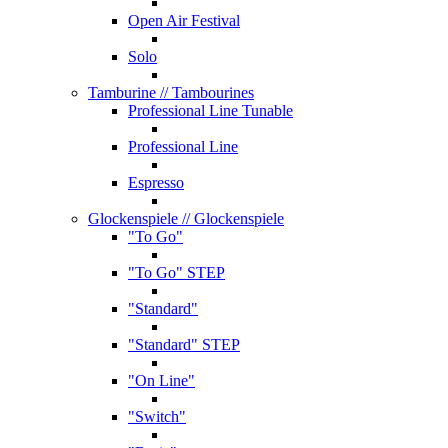
Open Air Festival
Solo
Tamburine
// Tambourines
Professional Line Tunable
Professional Line
Espresso
Glockenspiele
// Glockenspiele
"To Go"
"To Go" STEP
"Standard"
"Standard" STEP
"On Line"
"Switch"