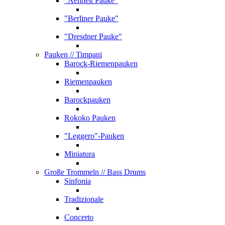
"Aehnelt Pauke"
"Berliner Pauke"
"Dresdner Pauke"
Pauken
// Timpani
Barock-Riemenpauken
Riemenpauken
Barockpauken
Rokoko Pauken
"Leggero"-Pauken
Miniatura
Große Trommeln
// Bass Drums
Sinfonia
Tradizionale
Concerto