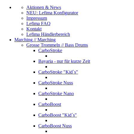
Aktionen & News
NEU: Lefima Konfigurator
Impressum
Lefima FAQ
Kontakt
Lefima Händlerbereich
Marching
// Marching
Grosse Trommeln
// Bass Drums
CarboStroke
Bayaria - nur für kurze Zeit
CarboStroke "Kid`s"
CarboStroke Nuss
CarboStroke Nano
CarboBoost
CarboBoost "Kid´s"
CarboBoost Nuss